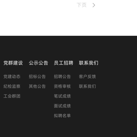
下页
党群建设
公示公告
员工招聘
联系我们
党建动态
招标公告
招聘公告
客户反馈
纪检监察
其他公告
资格审核
联系我们
工会群团
笔试成绩
面试成绩
拟聘名单