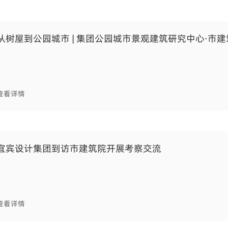
查看详情
宜宾设计集团到访市建筑院开展考察交流
查看详情