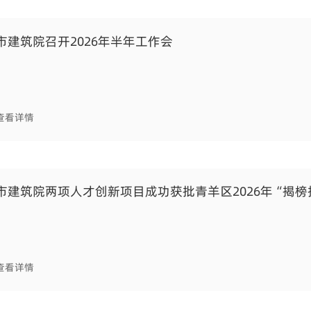
市建筑院召开2026年半年工作会
查看详情
市建筑院两项人才创新项目成功获批青羊区2026年“揭榜
查看详情