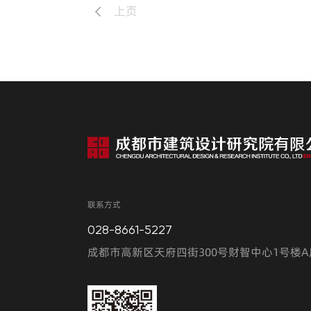
上页
联系方式
028-8661-5227
成都市高新区天府四街300号财智中心1号楼A