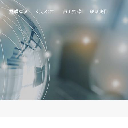
新
党群建设
公示公告
员工招聘
联系我们