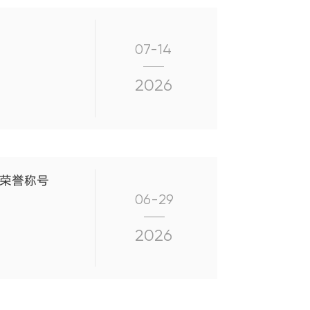
07-14
2026
彰荣誉称号
06-29
2026