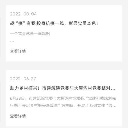
2022
08-04
战“疫”有我|投身抗疫一线，彰显党员本色！
大会的主题是：高举习近平新时代中国特色社会主义思想伟大
旗帜，深入贯彻习近平总书记对四川及成都工作系列重要指示
一个党员就是一面旗帜
精神和党中央、省委、市委重大决策部署
查看详情
一个支部就是一个堡垒
自成都“7.15”疫情发生
“蓉城国企先锋党员志愿服务队”
CDAD分队迅速响应
2022
06-27
198名党员参与“社区”双报到
助力乡村振兴！市建筑院党委与大屋沟村党委结对共建
一批批志愿者下沉社区为人民服务
坚守防控一线
6月23日，市建筑院党委与大屋沟村党委以“党建引领规划先
用心用情诠释国企担当！
行携手开启乡村振兴新篇章”为主题，开展了系列党建“结对
共建”活动，推进帮扶工作走深走实，助力大屋沟村乡村振
查看详情
兴。