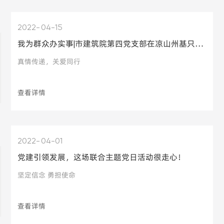
共建活动前，董家埂镇的相关领导、大屋沟村的村干部们，简
2022
04-15
要介绍了镇村现状、地理资源优势和规范发展愿景等，衷心感
我为群众办实事|市建筑院第四党支部在凉山州基只村开展爱心捐赠活动
谢了成都设计咨询集
真情传递，关爱同行
“积极响应，发动身边同事”
查看详情
尹福绵，市建筑院第七党
2022
04-01
党建引领发展，这场联合主题党日活动很走心！
坚定信念 勇担使命
查看详情