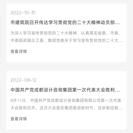
2022
10-31
市建筑院召开传达学习贯彻党的二十大精神动员部署会
为深入学习宣传贯彻党的二十大精神，认真落实省委、市委、
市委国资国企工委、集团党委关于学习宣传贯彻党的二十大精
神的决策部署，10月29日下午，市建筑院召开传达学习贯彻
查看详情
党的二十大精神动员部署会。集团党委委员、副总经理，院党
委书记、执行董事、总经理赵巍然传达党的二十大精神并讲
话，院党委副书记、纪委书记、工会
2022
08-12
中国共产党成都设计咨询集团第一次代表大会胜利召开
8月11日，中国共产党成都设计咨询集团有限公司第一次代表
大会胜利召开。这次大会是在集团奋进新时代、迈步新征程的
关键时期召开的一次十分重要的会议。
查看详情