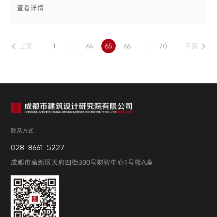
团）战略合作协议签约仪式在CDAD隆重举行。天府冷链集团
查看详情
总裁尹曼殊、副总裁李斌、财务总监杨中能、战略投资事业部
总监马亚芳等一行十人，成都设计咨询集团副总经理、CDAD
党委书记、院长徐军、副院长王武、院总
上页
下页
1
...
64
65
66
...
70
联系方式
028-8661-5227
成都市高新区天府四街300号财智中心1号楼A座