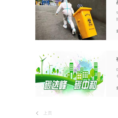
01前言 
上页