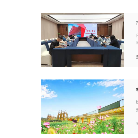
盼望着
耍？ 家附近的环