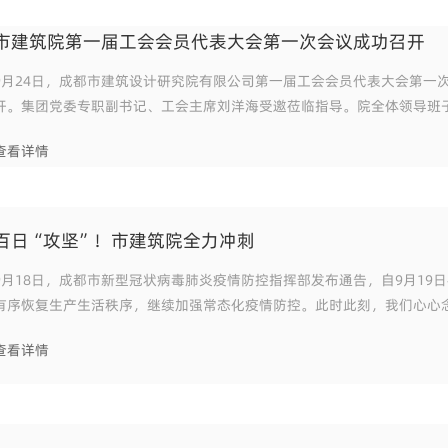
市建筑院第一届工会会员代表大会第一次会议成功召开
9月24日，成都市建筑设计研究院有限公司第一届工会会员代表大会第一
开。集团党委专职副书记、工会主席刘洋海受邀莅临指导。院全体领导班
院党委副书记、纪委书记周六光主持会议。院共计75名工会会员代表参加
查看详情
百日“攻坚”！市建筑院全力冲刺
9月18日，成都市新型冠状病毒肺炎疫情防控指挥部发布通告，自9月19
有序恢复生产生活秩序，继续加强常态化疫情防控。此时此刻，我们心心
在有序归来。 心胜则兴，内心有力量，精神才有定力；内心有光明，力量才有引
查看详情
领。“星星之火，可以燎原”，靠的是对事物的
刘洋海同志代表集团党委及工会致贺词，他向大会召开表