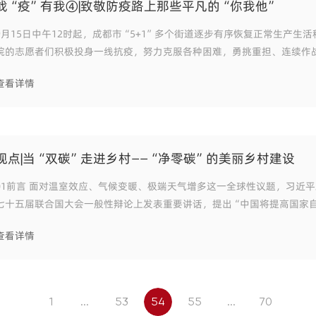
战“疫”有我④|致敬防疫路上那些平凡的“你我他”
9月15日中午12时起，成都市“5+1”多个街道逐步有序恢复正常生产生
院的志愿者们积极投身一线抗疫，努力克服各种困难，勇挑重担、连续作
各项任务，充分体现了市建筑院作为国企的使命担当。 我在战疫一线 姓名：陶健（建
查看详情
筑设计一所） 支援地点：锦江城
视点|当“双碳”走进乡村——“净零碳”的美丽乡村建设
面对温室效应、气候变暖、极端天气增多这一全球性议题，习近平总书记在第
七十五届联合国大会一般性辩论上发表重要讲话，提出“中国将提高国家
度，采取更加有力的政策和措施，二氧化碳排放力争于2030年前达到峰值
查看详情
2060年前实现碳中和。” 近年来，中央及地方
1
...
53
54
55
...
70