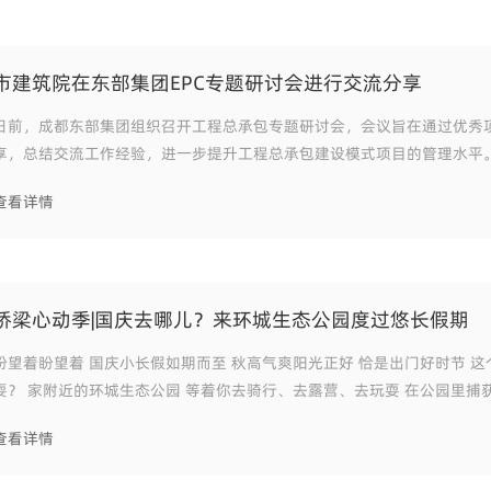
市建筑院在东部集团EPC专题研讨会进行交流分享
日前，成都东部集团组织召开工程总承包专题研讨会，会议旨在通过优秀
享，总结交流工作经验，进一步提升工程总承包建设模式项目的管理水平
团、简州新城投资集团、空港新城投资公司、成都园艺博览运营发展公司
查看详情
机构相关负责人参会。 市建筑院工程总承包事业部受邀作主题分享。工程
桥梁心动季|国庆去哪儿？来环城生态公园度过悠长假期
盼望着 国庆小长假如期而至 秋高气爽阳光正好 恰是出门好时节 这个国庆去哪儿
城生态公园 等着你去骑行、去露营、去玩耍 在公园里捕获宜居幸福的
美好生活 度过悠长假期 在环城
查看详情