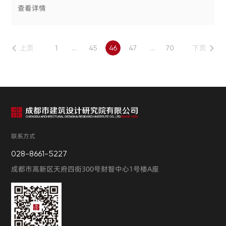
查看详情
上页
下页
1
...
45
46
47
...
70
这是人民英雄纪念碑上序列第一的浮雕，一箱又一箱的烟土被
倾倒入销烟池中。在浓烟滚滚的混沌背景下，是销烟志士们清
晰而坚毅的神情。
这一壮举被视为中国近代反侵略的序幕，这块纪念碑，述说的
就是：虎门销烟。6月3日是虎门销烟纪念日，让我们一起重
联系方式
温这段
028-8661-5227
成都市高新区天府四街300号财智中心1号楼A座