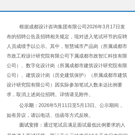
根据
成都设计咨询集团有限
公司
2026
年
3
月
17
日发
布的招聘公告及招聘相关规定，现对进入
笔
试环节的应聘
人员成绩予以公示
。其中，智慧城市产品岗（所属成都市
市政工程设计研究院有限公司下属成都市政智汇科技有限
公司）、数字化设计岗（所属成都市建筑设计研究院有限
公司）、建筑设计岗（历史建筑保护）（所属成都市建筑
设计研究院有限公司）因实际参加笔试人数未达比例要
求，取消上述岗位招聘。详情请见附件。
公示期
：
2026
年
5
月
11
日至
5
月
13
日
。公示期间，
如有异议，请以电话、信函等方式反映。
面试安排：
通过笔试且满足面试最低比例要求的人