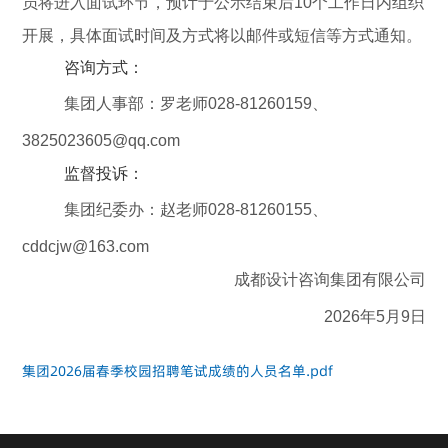
员将进入面试环节，预计于公示结束后
10
个工作日内组织
开展，具体面试时间及方式将以邮件或短信等方式通知。
咨询方式：
集团人事部：罗老师
028-81260159
、
3825023605@qq.com
监督投诉：
集团纪委办：赵老师
028-81260155
、
cddcjw@163.com
成都设计咨询集团有限
公司
2026
年
5
月
9
日
集团2026届春季校园招聘笔试成绩的人员名单.pdf