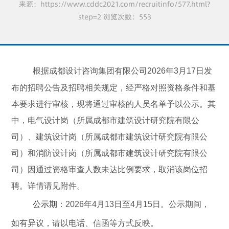
来源：https://www.cddc2021.com/recruitinfo/577.html?
step=2 浏览次数：553
根据
成都设计咨询集团有限
公司
2026
年
3
月
17
日发
布的招聘公告及招聘相关规定，经严格对照资格条件和基
本要求进行审核，现将通过审核的人员名单予以公示
。
其
中，电气设计岗（所属成都市建筑设计研究院有限公
司）、建筑设计岗（所属成都市建筑设计研究院有限公
司）和消防设计岗（所属成都市建筑设计研究院有限公
司）因通过资格审查人数未达比例要求，取消该岗位招
聘。详情请见附件。
公示期
：
2026
年
4
月
13
日至
4
月
15
日。公示期间，
如有异议，请以电话、信函等方式反映。