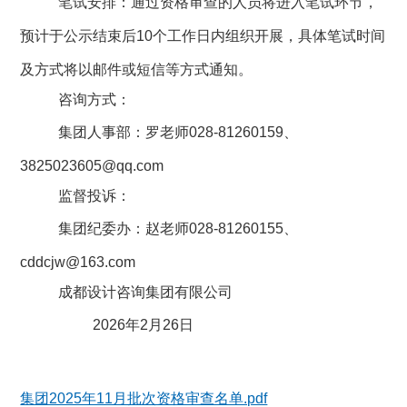
笔试安排：
通过资格审查的人员将进入笔试环节，
预计于公示结束后
10
个工作日内组织开展，具体笔试时间
及方式将以邮件或短信等方式通知。
咨询方式：
集团人事部：罗老师
028-81260159
、
3825023605@qq.com
监督投诉：
集团纪委办：赵老师
028-81260155
、
cddcjw@163.com
成都设计咨询集团有限
公司
2026
年
2
月
26
日
集团2025年11月批次资格审查名单.pdf