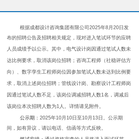
根据
成都设计咨询集团有限
公司
2025
年
8
月
20
日发
布的招聘公告及招聘相关规定，现对进入笔试环节的应聘
人员成绩予以公示
。
其中，电气设计岗因通过笔试人数未
达比例要求，取消该岗位招聘；咨询工程师（社稳评估方
向）、数字孪生工程师岗位因参加笔试人数未达到比例要
求，取消上述岗位招聘；管线设计岗、勘察设计工程师岗
因通过笔试人数不足，该岗位调减招聘人数
1
名，调减后
该岗位本次招聘人数为
1
人。详情请见附件。
公示期
：
2025
年
10
月
10
日至
10
月
13
日。公示期
间，如有异议，请以电话、信函等方式反映。