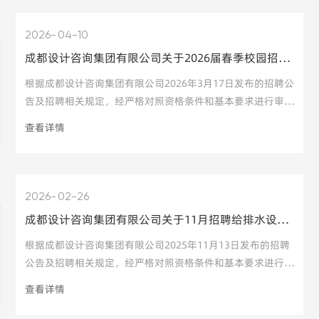
（所属成都市建筑设计研究院有限公司）、结构审查岗（所属
成都市建筑设计研究院有限公司下属成都广益技术咨询有限责
2026
04-10
任公司）、智能化设计岗（所属成都市建筑设计研究院有限公
成都设计咨询集团有限公司关于2026届春季校园招聘通过资格审核的人员名单公示
司）、室内设计岗（所属成都市建筑设计研究院有限公司）、
检测师（人防工程）（所属成都市建筑科学研究院有限公
根据成都设计咨询集团有限公司2026年3月17日发布的招聘公
司）、生产技术岗（综合咨询研究方向）（所属成都市人防建
告及招聘相关规定，经严格对照资格条件和基本要求进行审
筑设计
核，现将通过审核的人员名单予以公示。其中，电气设计岗
查看详情
（所属成都市建筑设计研究院有限公司）、建筑设计岗（所属
成都市建筑设计研究院有限公司）和消防设计岗（所属成都市
建筑设计研究院有限公司）因通过资格审查人数未达比例要
求，取消该岗位招聘。详情请见附件。公示期：2026年4月13
2026
02-26
日至4月15日。公示期间，如有异议，请以电话、信函等方式
成都设计咨询集团有限公司关于11月招聘给排水设计岗等岗位通过资格审核的人员名单公示
反映。笔试安排：通过资格审查的人员将进入笔试环节，预计
于公示结束后10个工作日内组织开展，具体笔试时间及方式
根据成都设计咨询集团有限公司2025年11月13日发布的招聘
将以邮件或短信等方式通知。咨询方式：集团人事部：罗老
公告及招聘相关规定，经严格对照资格条件和基本要求进行审
核，现将通过审核的人员名单予以公示。其中，电气设计岗
查看详情
（社招）、智能化设计岗（社招）、低空经济岗（校招）因报
名人数不足，取消上述岗位招聘；数字化设计岗（校招）、建