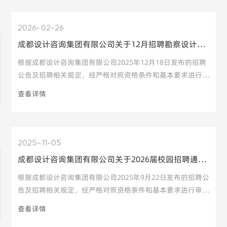
筑设计岗（校招）、电气设计岗（校招）、暖通设计岗（校
招）、智能化设计岗（校招）因通过资格审查人数不足，取消
2026
02-26
上述岗位招聘。详情请见附件。公示期：2026年2月27日至3
成都设计咨询集团有限公司关于12月招聘勘察设计工程师等岗位通过资格审核的人员名单公示
月2日。公示期间，如有异议，请以电话、信函等方式反映。
笔试安排：通过资格审查的人员将进入笔试环节，预计于公示
根据成都设计咨询集团有限公司2025年12月18日发布的招聘
结束后10个工作日内组织开展，具体笔试时间及方式将以
公告及招聘相关规定，经严格对照资格条件和基本要求进行审
核，现将通过审核的人员名单予以公示。其中，低空经济技术
查看详情
总监因报名人数不足，取消该岗位招聘；智能设计师因通过资
格审查人数不足，取消该岗位招聘。详情请见附件。公示期：
2026年2月27日至3月2日。公示期间，如有异议，请以电
话、信函等方式反映。笔试安排：通过资格审查的人员将进入
2025
11-05
笔试环节，预计于公示结束后10个工作日内组织开展，具体
成都设计咨询集团有限公司关于2026届校园招聘通过资格审核的人员名单公示
笔试时间及方式将以邮件或短信等方式通知。咨询方式：集团
人事部：罗老师028-81260159、3825023605@qq.com监督
根据成都设计咨询集团有限公司2025年9月22日发布的招聘公
投诉：集团纪委办：赵老师0
告及招聘相关规定，经严格对照资格条件和基本要求进行审
核，现将通过审核的人员名单予以公示。其中，数字化设计岗
查看详情
（所属成都设计咨询集团规划设计咨询有限公司）、数字化设