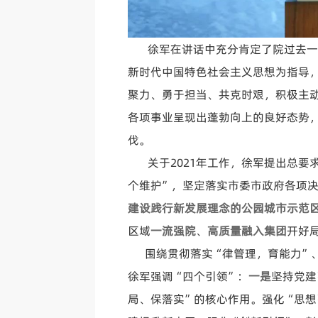
徐军在讲话中充分肯定了院过去一
新时代中国特色社会主义思想为指导
聚力、勇于担当、共克时艰，积极主
各项事业呈现出蓬勃向上的良好态势
伐。
关于2021年工作，徐军提出总要
个维护”，坚定落实市委市政府各项
建设践行新发展理念的公园城市示范
区域
一流强院
、
高质量融入集团
开好
围绕贯彻落实“律管理，育能力”、
徐军强调“四个引领”：
一是
坚持党建
局、保落实”的核心作用。强化“思想