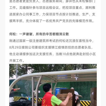
是志愿者更是负责人，志愿服务期间，廖羿也从未松懈部门
工作。见缝插针参与项目远程会议，把控项目重点，顺利推
进居家办公同事工作，力保项目节点按计划推进，生产、支
援两手抓，充分体现了一名优秀共产党员的先锋模范作用。
何松：一声谢谢，所有的辛苦都烟消云散
刚通过国家一级注册建筑师考试的何松还沉浸在喜悦当中，
8月29日接到公司要组织支援锦江疫情防控的志愿者队伍，
他主动请缨参加这次支援任务，当晚10点他就奔赴封控小区
开展工作。