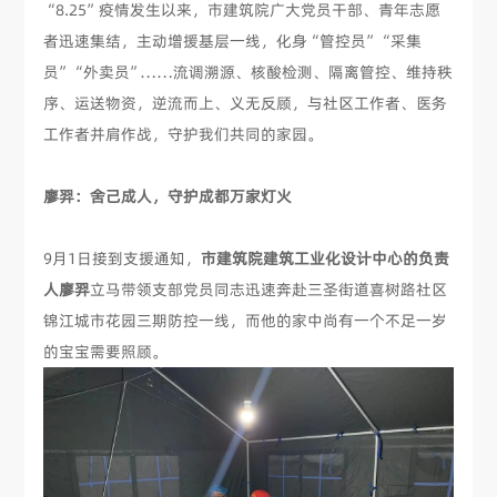
“8.25”疫情发生以来，市建筑院广大党员干部、青年志愿
者迅速集结，主动增援基层一线，化身“管控员”“采集
员”“外卖员”……流调溯源、核酸检测、隔离管控、维持秩
序、运送物资，逆流而上、义无反顾，与社区工作者、医务
工作者并肩作战，守护我们共同的家园。
廖羿：舍己成人，守护成都万家灯火
9月1日接到支援通知，
市建筑院建筑工业化设计中心的负责
人廖羿
立马带领支部党员同志迅速奔赴三圣街道喜树路社区
锦江城市花园三期防控一线，而他的家中尚有一个不足一岁
的宝宝需要照顾。