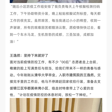
“随后小区防疫工作组安排了我负责每天上午核酸检测扫码
工作，下午协助物资分装，晚上粘贴核酸试剂标签，每天都
工作的很充实。虽然艰苦，每当我递过小小的棉签，收到一
声谢谢，所有的艰难困苦都烟消云散，愿疫情快快过去，看
到一个车水马龙，生机勃勃的成都，三圣加油，成都加
油！”
王逸然：坚持下来就好了
面对当前疫情防控工作，有不少“00后”志愿者走上台前，
稚嫩的脸上写满责任与担当，给我们带来不一样的青春与感
动。今年刚刚从
清华大学毕业，入职市建筑院的王逸然
。交
接完手里的工作后，他马不停蹄赶回家收拾行装，准备去支
援
锦江区华都美林湾小区
，临走时特意带上了心爱的吉
他，“计划在疫情防控的休息时间，放松一下神经。”